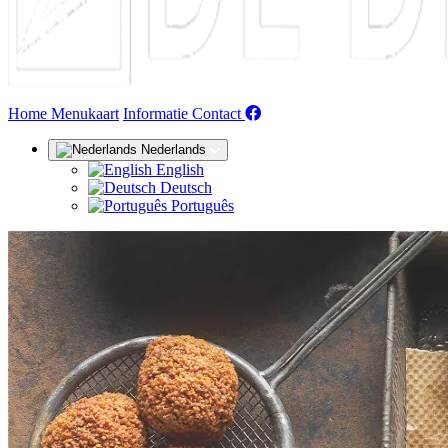
(huidige)
Home
Menukaart
Informatie
Contact
Nederlands
English
Deutsch
Português