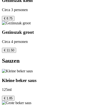
Gezinszak klein
Circa 3 personen
€ 8.75
Gezinszak groot
Circa 4 personen
€ 11.50
Sauzen
Kleine beker saus
125ml
€ 1.85