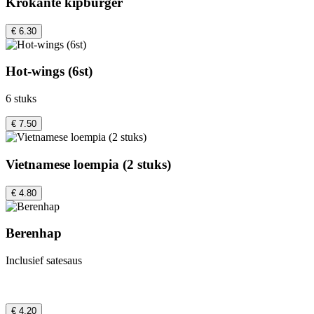
Krokante kipburger
€ 6.30
Hot-wings (6st)
6 stuks
€ 7.50
Vietnamese loempia (2 stuks)
€ 4.80
Berenhap
Inclusief satesaus
€ 4.20