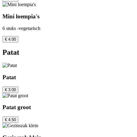
Mini loempia's
6 stuks -vegetarisch
€ 4.00
Patat
Patat
€ 3.00
Patat groot
€ 4.50